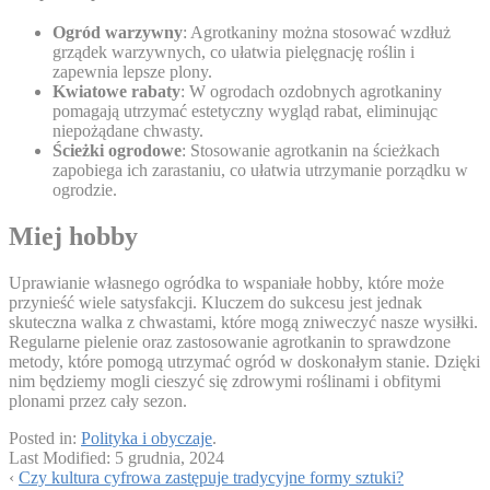
Ogród warzywny
: Agrotkaniny można stosować wzdłuż
grządek warzywnych, co ułatwia pielęgnację roślin i
zapewnia lepsze plony.
Kwiatowe rabaty
: W ogrodach ozdobnych agrotkaniny
pomagają utrzymać estetyczny wygląd rabat, eliminując
niepożądane chwasty.
Ścieżki ogrodowe
: Stosowanie agrotkanin na ścieżkach
zapobiega ich zarastaniu, co ułatwia utrzymanie porządku w
ogrodzie.
Miej hobby
Uprawianie własnego ogródka to wspaniałe hobby, które może
przynieść wiele satysfakcji. Kluczem do sukcesu jest jednak
skuteczna walka z chwastami, które mogą zniweczyć nasze wysiłki.
Regularne pielenie oraz zastosowanie agrotkanin to sprawdzone
metody, które pomogą utrzymać ogród w doskonałym stanie. Dzięki
nim będziemy mogli cieszyć się zdrowymi roślinami i obfitymi
plonami przez cały sezon.
Posted in:
Polityka i obyczaje
.
Last Modified:
5 grudnia, 2024
‹
Czy kultura cyfrowa zastępuje tradycyjne formy sztuki?