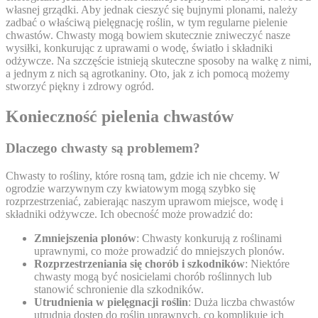
własnej grządki. Aby jednak cieszyć się bujnymi plonami, należy
zadbać o właściwą pielęgnację roślin, w tym regularne pielenie
chwastów. Chwasty mogą bowiem skutecznie zniweczyć nasze
wysiłki, konkurując z uprawami o wodę, światło i składniki
odżywcze. Na szczęście istnieją skuteczne sposoby na walkę z nimi,
a jednym z nich są agrotkaniny. Oto, jak z ich pomocą możemy
stworzyć piękny i zdrowy ogród.
Konieczność pielenia chwastów
Dlaczego chwasty są problemem?
Chwasty to rośliny, które rosną tam, gdzie ich nie chcemy. W
ogrodzie warzywnym czy kwiatowym mogą szybko się
rozprzestrzeniać, zabierając naszym uprawom miejsce, wodę i
składniki odżywcze. Ich obecność może prowadzić do:
Zmniejszenia plonów
: Chwasty konkurują z roślinami
uprawnymi, co może prowadzić do mniejszych plonów.
Rozprzestrzeniania się chorób i szkodników
: Niektóre
chwasty mogą być nosicielami chorób roślinnych lub
stanowić schronienie dla szkodników.
Utrudnienia w pielęgnacji roślin
: Duża liczba chwastów
utrudnia dostęp do roślin uprawnych, co komplikuje ich