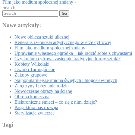
Film jako medium społecznej zmiany
›
Search
Go
Nowe artykuły:
Nowe oblicza sztuki ulicznej
Renesans rzemiosła artystycznego w erze cyfrowej
Film jako medium społecznej zmiany
Uprawianie własnego ogródka – jak radzić sobie z chwastami
Czy kultura cyfrowa zastępuje tradycyjne formy sztuki?
Kobiety Wilkołaki
Gwarki Tarnogórskie
Zakupy grupowe
Najpopularniejsze imiona świętych i błogosławionych
Zaręczyny i poznanie rodzin
Nowoczesne obrazy na ścianę
Obrona konieczna
Elektroniczne śmieci – co się z nimi dzieje?
Pasja która nas rozwija
Sterylizacja zwierząt
Tagi