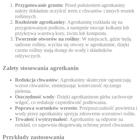
Przygotowanie gruntu
: Przed położeniem agrotkaniny
należy dokładnie oczyścić teren z chwastów i innych resztek
roślinnych.
Rozłożenie agrotkaniny
: Agrotkaninę rozkłada się na
przygotowanym podłożu, a następnie mocuje kołkami lub
przykrywa warstwą kory, żwiru lub kompostu.
Tworzenie otworów na rośliny
: W miejscach, gdzie będą
sadzone rośliny, wycina się otwory w agrotkaninie, dzięki
czemu rośliny mają dostęp do wody i składników
odżywczych.
Zalety stosowania agrotkanin
Redukcja chwastów
: Agrotkaniny skutecznie ograniczają
wzrost chwastów, zmniejszając konieczność ręcznego
pielenia.
Oszczędność wody
: Dzięki agrotkaninom gleba zachowuje
wilgoć, co redukuje częstotliwość podlewania.
Poprawa warunków wzrostu
: Przepuszczalność powietrza i
wody przez agrotkaniny sprzyja zdrowemu wzrostowi roślin.
Trwałość i wytrzymałość
: Agrotkaniny są odporne na
rozkład, co zapewnia długotrwałą ochronę przed chwastami.
Przykłady zastosowania