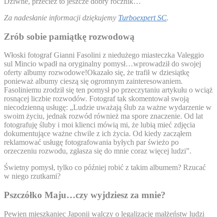
Dziwne, przecież to jeszcze dobry rocznik…
Za nadesłanie informacji dziękujemy
Turboexpert SC
.
Zrób sobie pamiątkę rozwodową
Włoski fotograf Gianni Fasolini z niedużego miasteczka Valeggio
sul Mincio wpadł na oryginalny pomysł…wprowadził do swojej
oferty albumy rozwodowe!Okazało się, że trafił w dziesiątkę
ponieważ albumy cieszą się ogromnym zainteresowaniem.
Fasoliniemu zrodził się ten pomysł po przeczytaniu artykułu o wciąż
rosnącej liczbie rozwodów. Fotograf tak skomentował swoją
niecodzienną usługę: „Ludzie uważają ślub za ważne wydarzenie w
swoim życiu, jednak rozwód również ma spore znaczenie. Od lat
fotografuję śluby i moi klienci mówią mi, że lubią mieć zdjęcia
dokumentujące ważne chwile z ich życia. Od kiedy zacząłem
reklamować usługę fotografowania byłych par świeżo po
orzeczeniu rozwodu, zgłasza się do mnie coraz więcej ludzi”.
Świetny pomysł, tylko co później robić z takim albumem? Rzucać
w niego rzutkami?
Pszczółko Maju…czy wyjdziesz za mnie?
Pewien mieszkaniec Japonii walczy o legalizację małżeństw ludzi