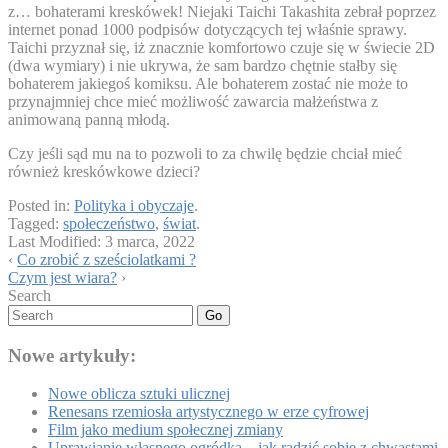
z… bohaterami kreskówek! Niejaki Taichi Takashita zebrał poprzez
internet ponad 1000 podpisów dotyczących tej właśnie sprawy.
Taichi przyznał się, iż znacznie komfortowo czuje się w świecie 2D
(dwa wymiary) i nie ukrywa, że sam bardzo chętnie stałby się
bohaterem jakiegoś komiksu. Ale bohaterem zostać nie może to
przynajmniej chce mieć możliwość zawarcia małżeństwa z
animowaną panną młodą.
Czy jeśli sąd mu na to pozwoli to za chwilę będzie chciał mieć
również kreskówkowe dzieci?
Posted in:
Polityka i obyczaje
.
Tagged:
społeczeństwo
,
świat
.
Last Modified:
3 marca, 2022
‹
Co zrobić z sześciolatkami ?
Czym jest wiara?
›
Search
Go
Nowe artykuły:
Nowe oblicza sztuki ulicznej
Renesans rzemiosła artystycznego w erze cyfrowej
Film jako medium społecznej zmiany
Uprawianie własnego ogródka – jak radzić sobie z chwastami