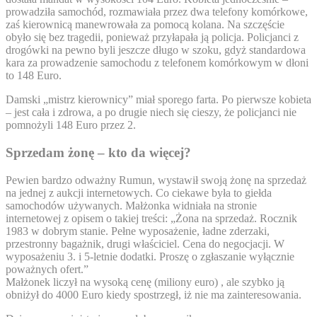
prowadziła samochód, rozmawiała przez dwa telefony komórkowe,
zaś kierownicą manewrowała za pomocą kolana. Na szczęście
obyło się bez tragedii, ponieważ przyłapała ją policja. Policjanci z
drogówki na pewno byli jeszcze długo w szoku, gdyż standardowa
kara za prowadzenie samochodu z telefonem komórkowym w dłoni
to 148 Euro.
Damski „mistrz kierownicy” miał sporego farta. Po pierwsze kobieta
– jest cała i zdrowa, a po drugie niech się cieszy, że policjanci nie
pomnożyli 148 Euro przez 2.
Sprzedam żonę – kto da więcej?
Pewien bardzo odważny Rumun, wystawił swoją żonę na sprzedaż
na jednej z aukcji internetowych. Co ciekawe była to giełda
samochodów używanych. Małżonka widniała na stronie
internetowej z opisem o takiej treści: „Żona na sprzedaż. Rocznik
1983 w dobrym stanie. Pełne wyposażenie, ładne zderzaki,
przestronny bagażnik, drugi właściciel. Cena do negocjacji. W
wyposażeniu 3. i 5-letnie dodatki. Proszę o zgłaszanie wyłącznie
poważnych ofert.”
Małżonek liczył na wysoką cenę (miliony euro) , ale szybko ją
obniżył do 4000 Euro kiedy spostrzegł, iż nie ma zainteresowania.