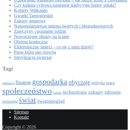
Czy kultura cyfrowa zastępuje tradycyjne formy sztuki?
Kobiety Wilkołaki
Gwarki Tarnogórskie
Zakupy grupowe
Najpopularniejsze imiona świętych i błogosławionych
Zaręczyny i poznanie rodzin
Nowoczesne obrazy na ścianę
Obrona konieczna
Elektroniczne śmieci – co się z nimi dzieje?
Pasja która nas rozwija
Sterylizacja zwierząt
Tagi
gospodarka
obyczaje
finanse
polityka
praca
edukacja
społeczeństwo
technologie
zakupy
zdrowie
sztuka
świat
światopogląd
zwierzęta
Sitemap
Kontakt
Copyright © 2026